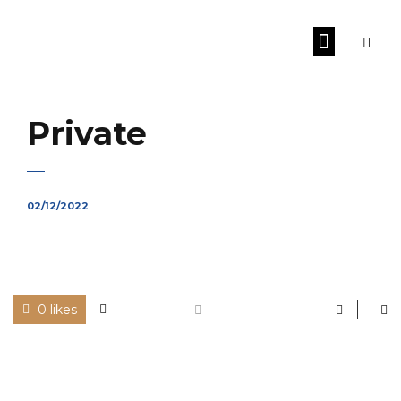
Private
02/12/2022
0 likes